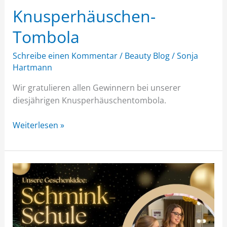
Knusperhäuschen-
Tombola
Schreibe einen Kommentar
/
Beauty Blog
/
Sonja
Hartmann
Wir gratulieren allen Gewinnern bei unserer
diesjährigen Knusperhäuschentombola.
Weiterlesen »
Unser
Geschenktip
–
Schminkschule