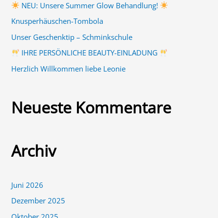
NEU: Unsere Summer Glow Behandlung!
n
Knusperhäuschen-Tombola
a
Unser Geschenktip – Schminkschule
c
IHRE PERSÖNLICHE BEAUTY-EINLADUNG
h
Herzlich Willkommen liebe Leonie
:
Neueste Kommentare
Archiv
Juni 2026
Dezember 2025
Oktober 2025