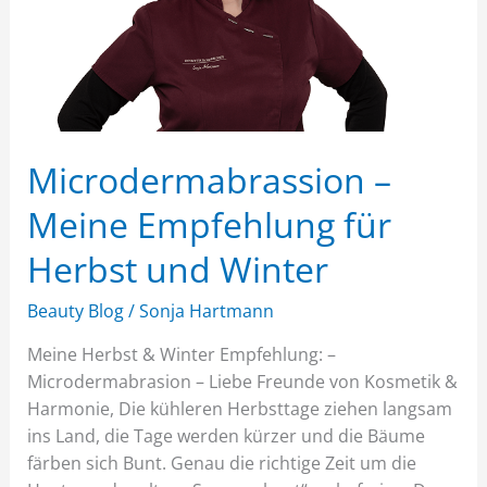
und
Winter
Microdermabrassion –
Meine Empfehlung für
Herbst und Winter
Beauty Blog
/
Sonja Hartmann
Meine Herbst & Winter Empfehlung: –
Microdermabrasion – Liebe Freunde von Kosmetik &
Harmonie, Die kühleren Herbsttage ziehen langsam
ins Land, die Tage werden kürzer und die Bäume
färben sich Bunt. Genau die richtige Zeit um die