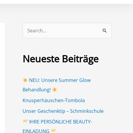
S
u
c
Neueste Beiträge
h
e
n
NEU: Unsere Summer Glow
n
Behandlung!
a
Knusperhäuschen-Tombola
c
Unser Geschenktip – Schminkschule
h
IHRE PERSÖNLICHE BEAUTY-
:
EINLADUNG