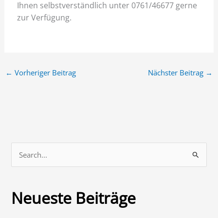
Ihnen selbstverständlich unter 0761/46677 gerne
zur Verfügung.
←
Vorheriger Beitrag
Nächster Beitrag
→
S
u
c
Neueste Beiträge
h
e