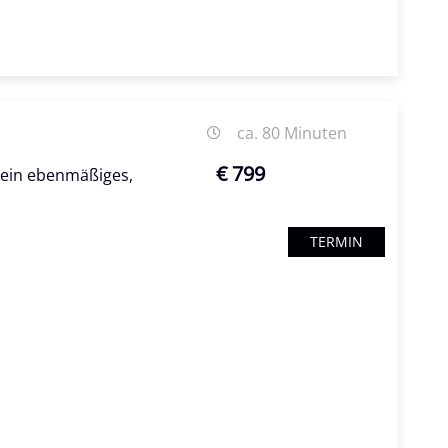
ca. 80 Minuten
€ 799
r ein ebenmäßiges,
TERMIN