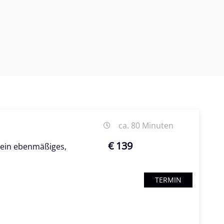
ca. 80 Minuten
€ 139
r ein ebenmäßiges,
TERMIN