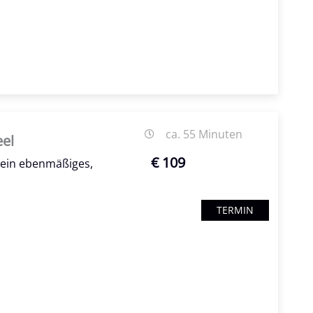
ca. 55 Minuten
el
€ 109
r ein ebenmäßiges,
TERMIN