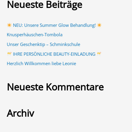
Neueste Beiträge
h
e
n
NEU: Unsere Summer Glow Behandlung!
n
Knusperhäuschen-Tombola
a
Unser Geschenktip – Schminkschule
c
IHRE PERSÖNLICHE BEAUTY-EINLADUNG
h
Herzlich Willkommen liebe Leonie
:
Neueste Kommentare
Archiv