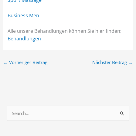
Sport Massage
Business Men
Alle unsere Behandlungen können Sie hier finden:
Behandlungen
←
Vorheriger Beitrag
Nächster Beitrag
→
S
u
c