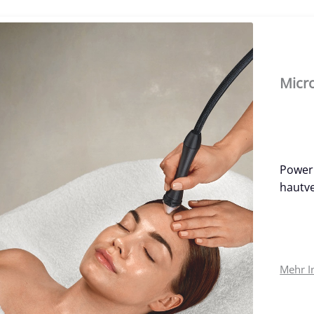
Micr
Power 
hautve
Mehr I