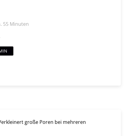
a. 55 Minuten
9
MIN
 Verkleinert große Poren bei mehreren