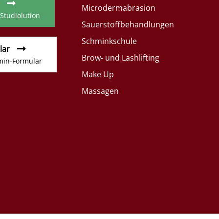
Microdermabrasion
 Studiolution
Sauerstoffbehandlungen
Schminkschule
lar
Brow- und Lashlifting
min-Formular
Make Up
Massagen