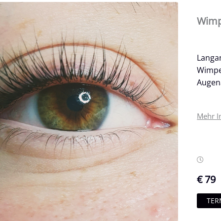
Wimpe
Langa
Wimper
Augen
Mehr I
€ 79
TER