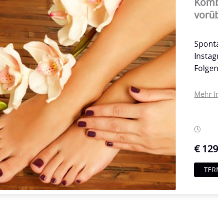
Komb
vorüb
Spont
Insta
Folgen
Mehr I
€ 12
TER