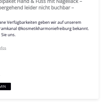
ipaket Hand & Fuss mit Nagellack –
ergehend leider nicht buchbar –
ane Verfügbarkeiten geben wir auf unserem
gramkanal @kosmetikharmoniefreiburg bekannt.
 Sie uns.
nfos
9
MIN