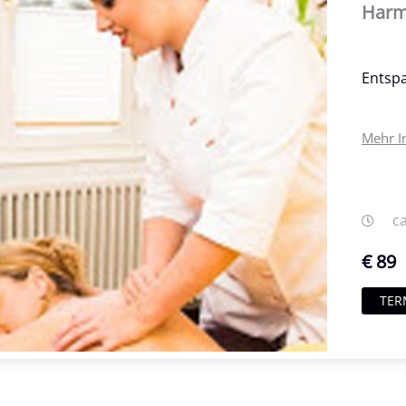
Harm
Entsp
Mehr I
ca
€ 89
TER