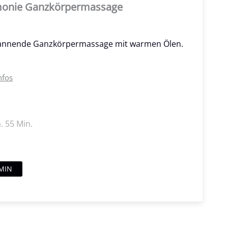
onie Ganzkörpermassage
annende Ganzkörpermassage mit warmen Ölen.
nfos
. 55 Min.
MIN