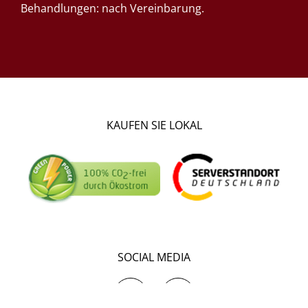
Behandlungen: nach Vereinbarung.
KAUFEN SIE LOKAL
SOCIAL MEDIA
I
F
n
a